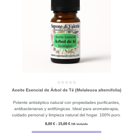
múltiples
variantes.
Las
opciones
se
pueden
elegir
en
la
página
de
producto
0
Aceite Esencial de Árbol de Té (Melaleuca alternifolia)
d
e
5
Potente antiséptico natural con propiedades purificantes,
antibacterianas y antifúngicas. Ideal para aromaterapia,
cuidado personal y limpieza natural del hogar. 100% puro.
Rango
8,00
€
-
15,00
€
IVA Incluido
de