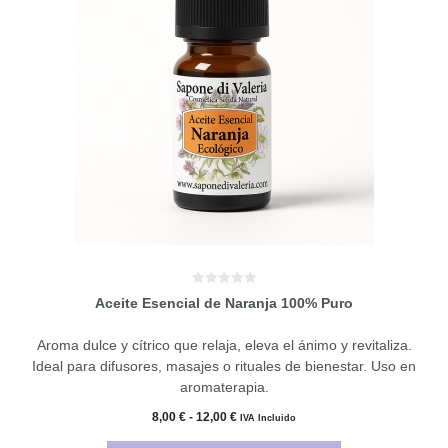
múltiples
variantes.
Las
opciones
se
pueden
elegir
en
la
página
de
producto
0
Aceite Esencial de Naranja 100% Puro
d
e
5
Aroma dulce y cítrico que relaja, eleva el ánimo y revitaliza.
Ideal para difusores, masajes o rituales de bienestar. Uso en
aromaterapia.
Rango
8,00
€
-
12,00
€
IVA Incluido
de