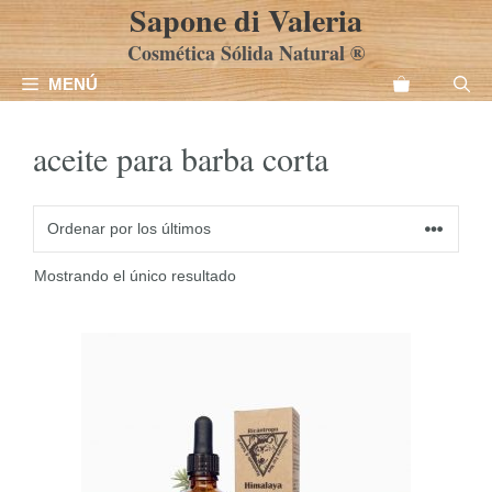
Sapone di Valeria
Saltar
al
Cosmética Sólida Natural ®
contenido
MENÚ
aceite para barba corta
Mostrando el único resultado