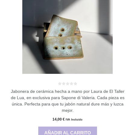
0
Jabonera de cerámica hecha a mano por Laura de El Taller
d
e
de Lua, en exclusiva para Sapone di Valeria. Cada pieza es
5
única. Perfecta para que tu jabón natural dure más y luzca
mejor.
14,00
€
IVA Incluido
AÑADIR AL CARRITO