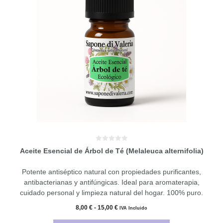
múltiples
variantes.
Las
opciones
se
pueden
elegir
en
la
página
de
producto
0
Aceite Esencial de Árbol de Té (Melaleuca alternifolia)
d
e
5
Potente antiséptico natural con propiedades purificantes,
antibacterianas y antifúngicas. Ideal para aromaterapia,
cuidado personal y limpieza natural del hogar. 100% puro.
Rango
8,00
€
-
15,00
€
IVA Incluido
de