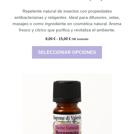
e
5
Repelente natural de insectos con propiedades
antibacterianas y relajantes. Ideal para difusores, velas,
masajes o como ingrediente en cosmética natural. Aroma
fresco y cítrico que purifica y revitaliza el ambiente.
Rango
8,00
€
-
15,00
€
IVA Incluido
de
precios:
SELECCIONAR OPCIONES
desde
8,00 €
hasta
15,00 €