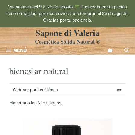
Saltar
Vacaciones del 9 al 25 de agosto
Puedes hacer tu pedido
al
con normalidad, pero los envíos se retomarán el 26 de agosto.
contenido
Gracias por tu paciencia.
Sapone di Valeria
Cosmética Sólida Natural ®
MENÚ
bienestar natural
Ordenado
Mostrando los 3 resultados
por
los
Este
últimos
producto
tiene