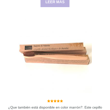
LEER MÁS
5.00
¿Que también está disponible en color marrón?. Este cepillo
de 5