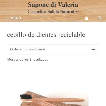
Sapone di Valeria
Saltar
al
Cosmética Sólida Natural ®
contenido
MENÚ
cepillo de dientes reciclable
Ordenado
Mostrando los 2 resultados
por
los
últimos