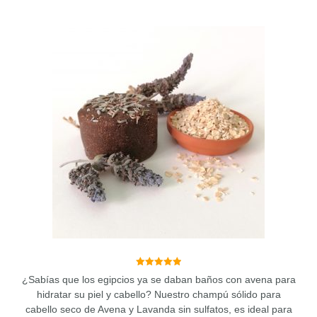
Este
producto
tiene
múltiples
variantes.
Las
opciones
se
pueden
elegir
en
la
página
de
producto
5.00
¿Sabías que los egipcios ya se daban baños con avena para
de 5
hidratar su piel y cabello? Nuestro champú sólido para
cabello seco de Avena y Lavanda sin sulfatos, es ideal para