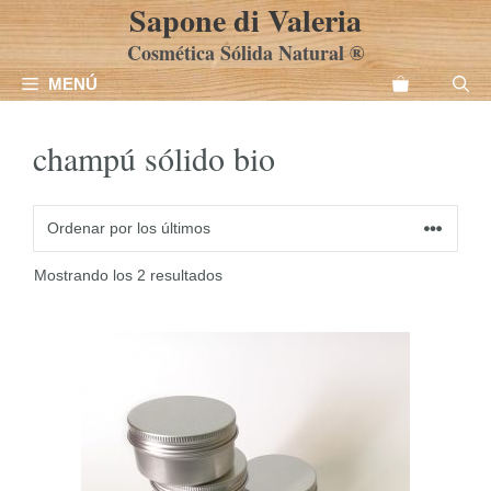
Sapone di Valeria
Saltar
al
Cosmética Sólida Natural ®
contenido
MENÚ
champú sólido bio
Ordenado
Mostrando los 2 resultados
por
los
últimos