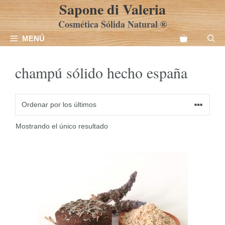
Sapone di Valeria
Saltar
al
Cosmética Sólida Natural ®
contenido
MENÚ
champú sólido hecho españa
Mostrando el único resultado
Este
producto
tiene
múltiples
variantes.
Las
opciones