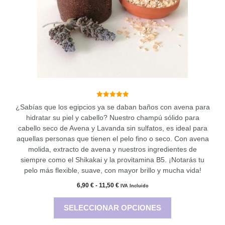
se
pueden
elegir
en
la
página
de
producto
5.00
¿Sabías que los egipcios ya se daban baños con avena para
de 5
hidratar su piel y cabello? Nuestro champú sólido para
cabello seco de Avena y Lavanda sin sulfatos, es ideal para
aquellas personas que tienen el pelo fino o seco. Con avena
molida, extracto de avena y nuestros ingredientes de
siempre como el Shikakai y la provitamina B5. ¡Notarás tu
pelo más flexible, suave, con mayor brillo y mucha vida!
Rango
6,90
€
-
11,50
€
IVA Incluido
de
precios:
SELECCIONAR OPCIONES
desde
6,90 €