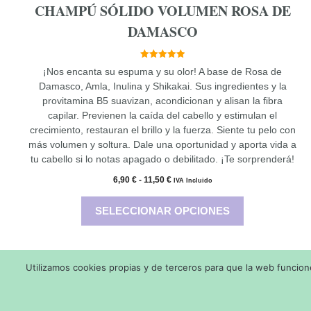
CHAMPÚ SÓLIDO VOLUMEN ROSA DE
DAMASCO
5.00
¡Nos encanta su espuma y su olor! A base de Rosa de
de 5
Damasco, Amla, Inulina y Shikakai. Sus ingredientes y la
provitamina B5 suavizan, acondicionan y alisan la fibra
capilar. Previenen la caída del cabello y estimulan el
crecimiento, restauran el brillo y la fuerza. Siente tu pelo con
más volumen y soltura. Dale una oportunidad y aporta vida a
tu cabello si lo notas apagado o debilitado. ¡Te sorprenderá!
Rango
6,90
€
-
11,50
€
IVA Incluido
de
precios:
SELECCIONAR OPCIONES
desde
6,90 €
hasta
11,50 €
Utilizamos cookies propias y de terceros para que la web funcione 
Copyright © 2026 Made w