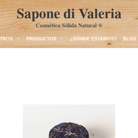
Sapone di Valeria
Cosmética Sólida Natural ®
TROS
PRODUCTOS
¿DÓNDE ESTAMOS?
BLOG
Este
producto
tiene
múltiples
variantes.