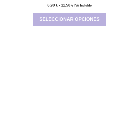
Rango
6,90
€
-
11,50
€
IVA Incluido
de
precios:
SELECCIONAR OPCIONES
desde
6,90 €
hasta
11,50 €