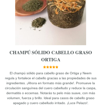
Las
opciones
se
pueden
elegir
en
la
página
de
producto
CHAMPÚ SÓLIDO CABELLO GRASO
ORTIGA
5.00
El champú sólido para cabello graso de Ortiga y Neem
de 5
regula y fortalece el cabello gracias a las propiedades de sus
ingredientes. ¡Ahora en formato más grande!. Promueve la
circulación sanguínea del cuero cabelludo y reduce la caspa,
dermatitis o eccemas. Notarás tu pelo más suave, con más
volumen, fuerza y brillo. Ideal para casos de cabello graso
apagado y cuero cabelludo irritado. ¡Luce Pelazo!.