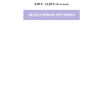
Rango
6,90
€
-
11,50
€
IVA Incluido
de
precios:
SELECCIONAR OPCIONES
desde
6,90 €
hasta
11,50 €