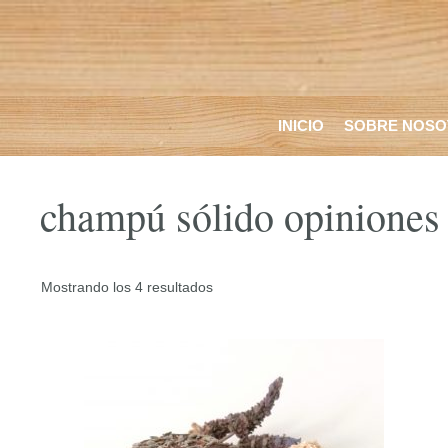
Saltar
al
contenido
INICIO
SOBRE NOSO
champú sólido opiniones
Ordenado
Mostrando los 4 resultados
por
los
Este
últimos
producto
tiene
múltiples
variantes.