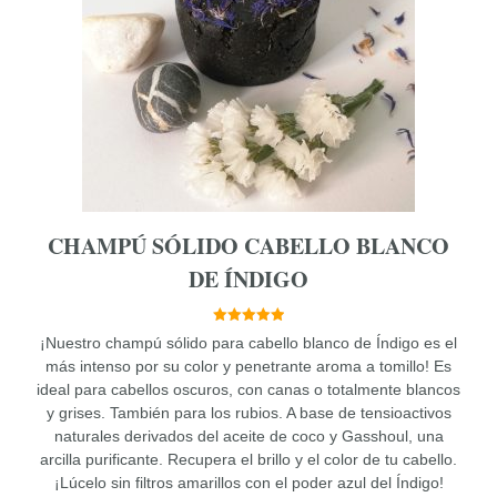
Las
opciones
se
pueden
elegir
en
la
página
de
producto
CHAMPÚ SÓLIDO CABELLO BLANCO
DE ÍNDIGO
5.00
¡Nuestro champú sólido para cabello blanco de Índigo es el
de 5
más intenso por su color y penetrante aroma a tomillo! Es
ideal para cabellos oscuros, con canas o totalmente blancos
y grises. También para los rubios. A base de tensioactivos
naturales derivados del aceite de coco y Gasshoul, una
arcilla purificante. Recupera el brillo y el color de tu cabello.
¡Lúcelo sin filtros amarillos con el poder azul del Índigo!