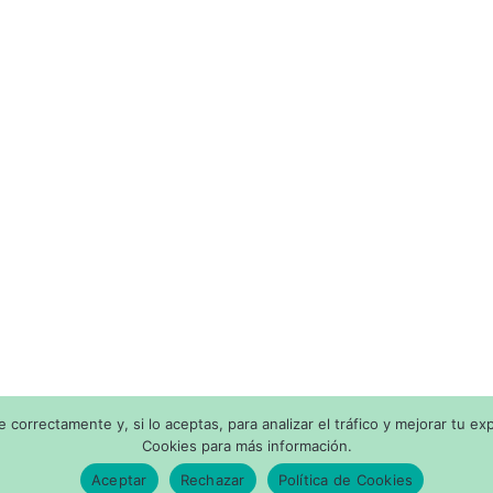
correctamente y, si lo aceptas, para analizar el tráfico y mejorar tu ex
Cookies para más información.
ith
by SaponediValeria - Todos los derechos reservados |
Aviso Le
Aceptar
Rechazar
Política de Cookies