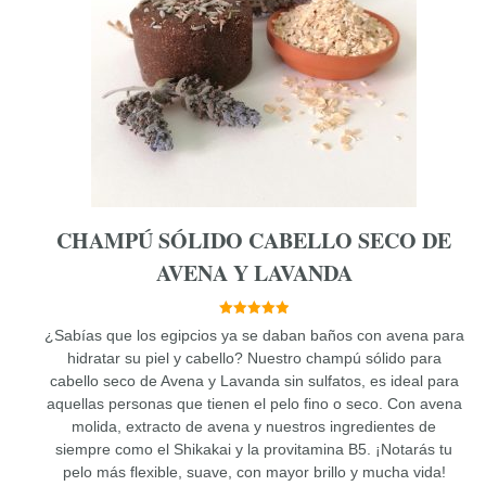
Las
opciones
se
pueden
elegir
en
la
página
de
producto
CHAMPÚ SÓLIDO CABELLO SECO DE
AVENA Y LAVANDA
5.00
¿Sabías que los egipcios ya se daban baños con avena para
de 5
hidratar su piel y cabello? Nuestro champú sólido para
cabello seco de Avena y Lavanda sin sulfatos, es ideal para
aquellas personas que tienen el pelo fino o seco. Con avena
molida, extracto de avena y nuestros ingredientes de
siempre como el Shikakai y la provitamina B5. ¡Notarás tu
pelo más flexible, suave, con mayor brillo y mucha vida!