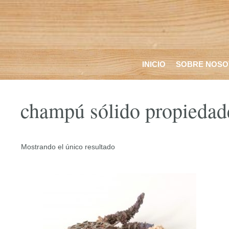
Saltar
al
contenido
INICIO
SOBRE NOSO
champú sólido propiedad
Mostrando el único resultado
Este
producto
tiene
múltiples
variantes.