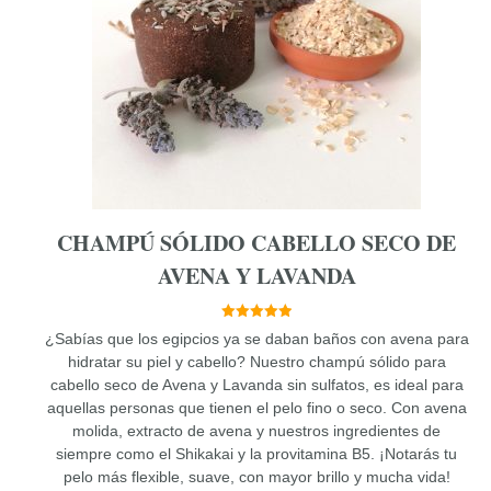
Las
opciones
se
pueden
elegir
en
la
página
de
producto
CHAMPÚ SÓLIDO CABELLO SECO DE
AVENA Y LAVANDA
5.00
¿Sabías que los egipcios ya se daban baños con avena para
de 5
hidratar su piel y cabello? Nuestro champú sólido para
cabello seco de Avena y Lavanda sin sulfatos, es ideal para
aquellas personas que tienen el pelo fino o seco. Con avena
molida, extracto de avena y nuestros ingredientes de
siempre como el Shikakai y la provitamina B5. ¡Notarás tu
pelo más flexible, suave, con mayor brillo y mucha vida!