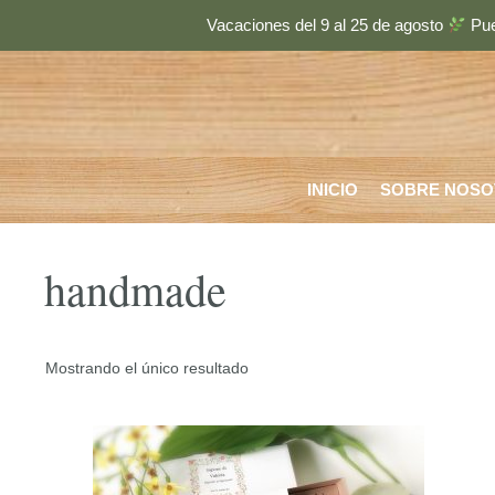
Saltar
Vacaciones del 9 al 25 de agosto
Pue
al
contenido
INICIO
SOBRE NOSO
handmade
Mostrando el único resultado