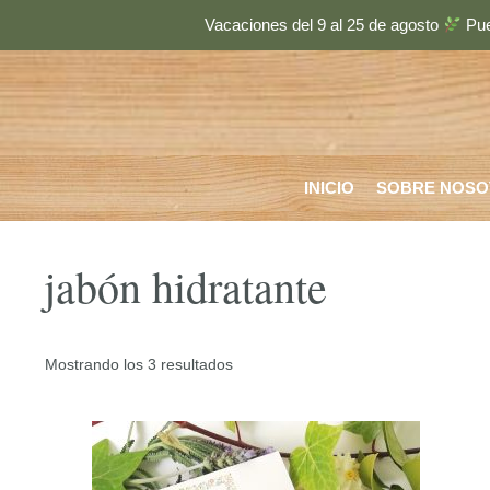
Saltar
Vacaciones del 9 al 25 de agosto
Pue
al
contenido
INICIO
SOBRE NOSO
jabón hidratante
Ordenado
Mostrando los 3 resultados
por
los
últimos