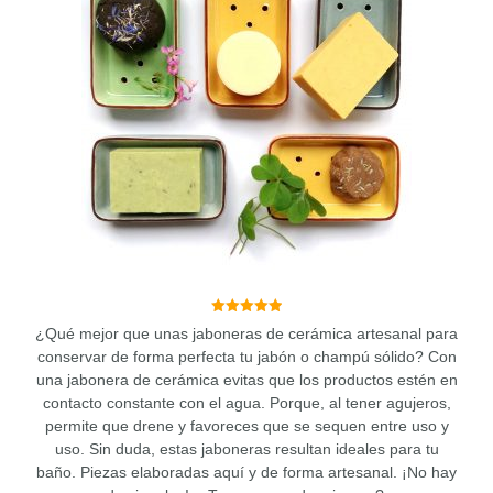
múltiples
variantes.
Las
opciones
se
pueden
elegir
en
la
página
de
producto
5.00
¿Qué mejor que unas jaboneras de cerámica artesanal para
de 5
conservar de forma perfecta tu jabón o champú sólido? Con
una jabonera de cerámica evitas que los productos estén en
contacto constante con el agua. Porque, al tener agujeros,
permite que drene y favoreces que se sequen entre uso y
uso. Sin duda, estas jaboneras resultan ideales para tu
baño. Piezas
elaboradas aquí y de forma artesanal.
¡No hay