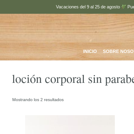
Saltar
Vacaciones del 9 al 25 de agosto
Pue
al
contenido
INICIO
SOBRE NOSO
loción corporal sin para
Ordenado
Mostrando los 2 resultados
por
los
últimos