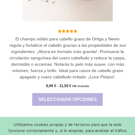
la
página
de
producto
5.00
El champú sólido para cabello graso de Ortiga y Neem
de 5
regula y fortalece el cabello gracias a las propiedades de sus
ingredientes. ¡Ahora en formato más grande!. Promueve la
circulación sanguínea del cuero cabelludo y reduce la caspa,
dermatitis o eccemas. Notarás tu pelo más suave, con más
volumen, fuerza y brillo. Ideal para casos de cabello graso
apagado y cuero cabelludo irritado. ¡Luce Pelazo!.
Rango
6,90
€
-
11,50
€
IVA Incluido
de
precios:
SELECCIONAR OPCIONES
desde
6,90 €
hasta
11,50 €
Utilizamos cookies propias y de terceros para que la web
Copyright © 2026 Made with
by SaponediValeria - Todos los
funcione correctamente y, si lo aceptas, para analizar el tráfico