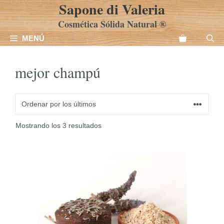
Sapone di Valeria
Saltar
al
Cosmética Sólida Natural ®
contenido
MENÚ
mejor champú
Ordenado
Mostrando los 3 resultados
por
los
Este
últimos
producto
tiene
múltiples
variantes.
Las
opciones