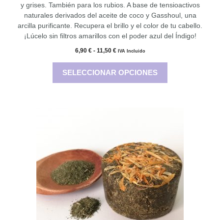
y grises. También para los rubios. A base de tensioactivos
naturales derivados del aceite de coco y Gasshoul, una
arcilla purificante. Recupera el brillo y el color de tu cabello.
¡Lúcelo sin filtros amarillos con el poder azul del Índigo!
Rango
6,90
€
-
11,50
€
IVA Incluido
de
precios:
SELECCIONAR OPCIONES
desde
6,90 €
hasta
11,50 €
Este
producto
tiene
múltiples
variantes.
Las
opciones
se
pueden
elegir
en