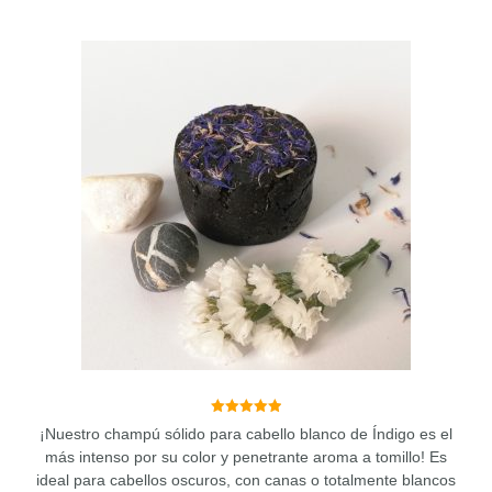
hasta
11,50 €
Este
producto
tiene
múltiples
variantes.
Las
opciones
se
pueden
elegir
en
la
página
de
producto
5.00
¡Nuestro champú sólido para cabello blanco de Índigo es el
de 5
más intenso por su color y penetrante aroma a tomillo! Es
ideal para cabellos oscuros, con canas o totalmente blancos