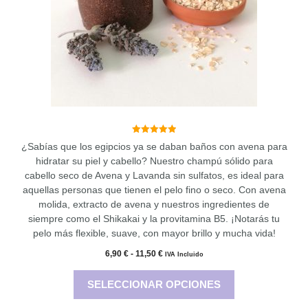
se
pueden
elegir
en
la
página
de
producto
5.00
¿Sabías que los egipcios ya se daban baños con avena para
de 5
hidratar su piel y cabello? Nuestro champú sólido para
cabello seco de Avena y Lavanda sin sulfatos, es ideal para
aquellas personas que tienen el pelo fino o seco. Con avena
molida, extracto de avena y nuestros ingredientes de
siempre como el Shikakai y la provitamina B5. ¡Notarás tu
pelo más flexible, suave, con mayor brillo y mucha vida!
Rango
6,90
€
-
11,50
€
IVA Incluido
de
precios:
SELECCIONAR OPCIONES
desde
6,90 €