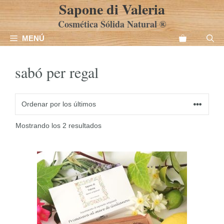
Sapone di Valeria
Saltar
al
Cosmética Sólida Natural ®
contenido
MENÚ
sabó per regal
Ordenado
Mostrando los 2 resultados
por
los
últimos