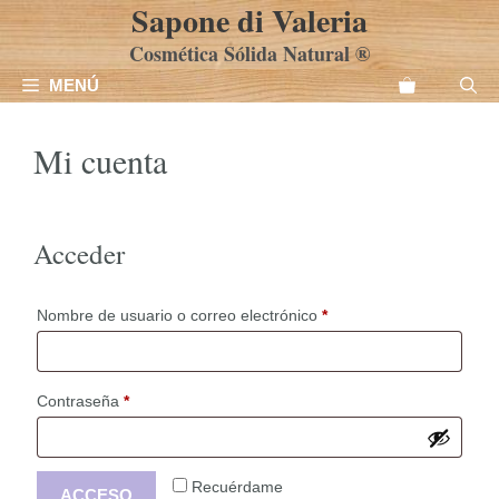
Sapone di Valeria
Saltar
al
Cosmética Sólida Natural ®
contenido
MENÚ
Mi cuenta
Acceder
Obligatorio
Nombre de usuario o correo electrónico
*
Obligatorio
Contraseña
*
Recuérdame
ACCESO