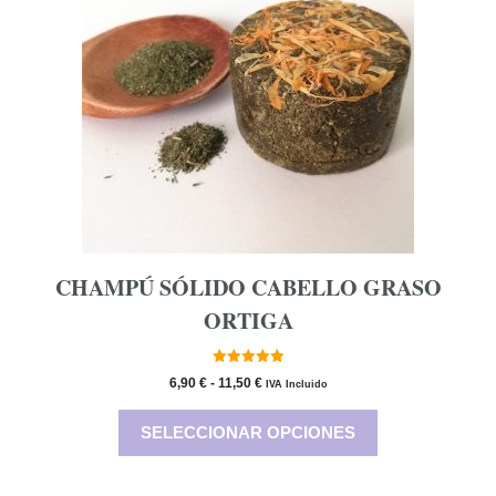
múltiples
variantes.
Las
opciones
se
pueden
elegir
en
la
página
de
producto
CHAMPÚ SÓLIDO CABELLO GRASO
ORTIGA
5.00
Rango
6,90
€
-
11,50
€
IVA Incluido
de 5
de
precios:
SELECCIONAR OPCIONES
desde
6,90 €
hasta