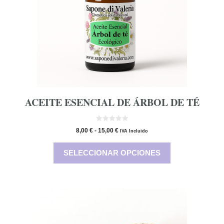
opciones
se
pueden
elegir
en
la
página
de
producto
ACEITE ESENCIAL DE ÁRBOL DE TÉ
0
Rango
8,00
€
-
15,00
€
IVA Incluido
d
de
e
5
precios:
SELECCIONAR OPCIONES
desde
8,00 €
hasta
15,00 €
Este
producto
tiene