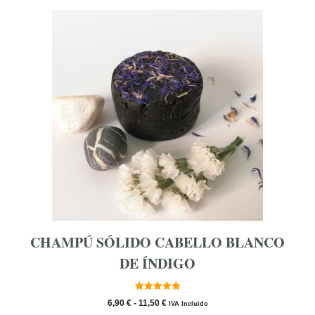
11,50 €
Este
producto
tiene
múltiples
variantes.
Las
opciones
se
pueden
elegir
en
la
página
de
producto
CHAMPÚ SÓLIDO CABELLO BLANCO
DE ÍNDIGO
5.00
Rango
6,90
€
-
11,50
€
IVA Incluido
de 5