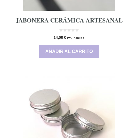
JABONERA CERÁMICA ARTESANAL
0
14,00
€
IVA Incluido
d
e
5
AÑADIR AL CARRITO