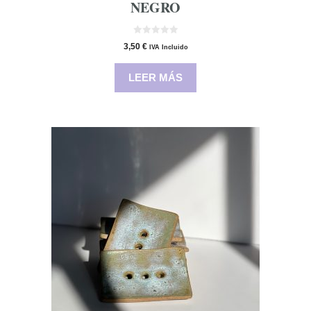
NEGRO
0
3,50
€
IVA Incluido
d
e
5
LEER MÁS