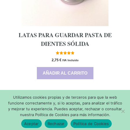
LATAS PARA GUARDAR PASTA DE
DIENTES SÓLIDA
5.00
2,75
€
IVA Incluido
de 5
AÑADIR AL CARRITO
Utilizamos cookies propias y de terceros para que la web
funcione correctamente y, si lo aceptas, para analizar el tráfico
Copyright © 2026 Made with
by SaponediValeria - Todos los
y mejorar tu experiencia. Puedes aceptar, rechazar o consultar
derechos reservados |
Aviso Legal
|
Politica de Privacidad
nuestra Política de Cookies para más información.
Aceptar
Rechazar
Política de Cookies