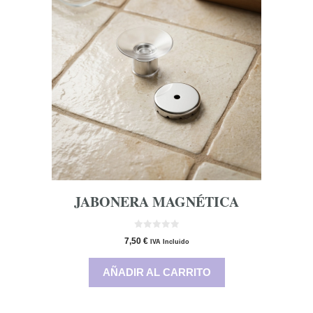
JABONERA MAGNÉTICA
0
7,50
€
IVA Incluido
d
e
5
AÑADIR AL CARRITO