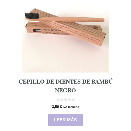
CEPILLO DE DIENTES DE BAMBÚ
NEGRO
0
3,50
€
IVA Incluido
d
e
5
LEER MÁS