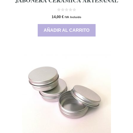
JABONERA CERÁMICA ARTESANAL
0
14,00
€
IVA Incluido
d
e
5
AÑADIR AL CARRITO