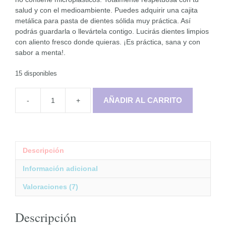
salud y con el medioambiente. Puedes adquirir una cajita
metálica para pasta de dientes sólida muy práctica. Así
podrás guardarla o llevártela contigo. Lucirás dientes limpios
con aliento fresco donde quieras. ¡Es práctica, sana y con
sabor a menta!.
15 disponibles
AÑADIR AL CARRITO
-
+
Pasta
de
Dientes
Sólida
de
Descripción
Menta
cantidad
Información adicional
Valoraciones (7)
Descripción