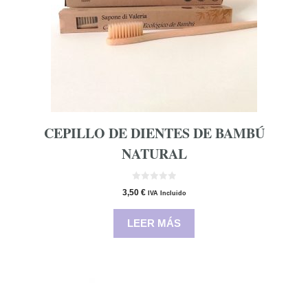
CEPILLO DE DIENTES DE BAMBÚ
NATURAL
0
3,50
€
IVA Incluido
d
e
5
LEER MÁS