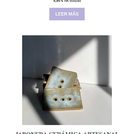
5,90
€
IVA Incluido
de 5
LEER MÁS