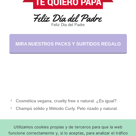
Feliz Dia del Padre
MIRA NUESTROS PACKS Y SURTIDOS REGALO
Cosmética vegana, cruelty free o natural. ¿Es igual?.
Champú sólido y Método Curly. Pelo rizado y natural.
Utilizamos cookies propias y de terceros para que la web
Copyright © 2026 Made with
by SaponediValeria - Todos los
funcione correctamente y, si lo aceptas, para analizar el tráfico