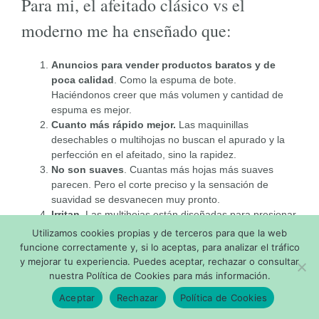
Para mi, el afeitado clásico vs el
moderno me ha enseñado que:
Anuncios para vender productos baratos y de
poca calidad
. Como la espuma de bote.
Haciéndonos creer que más volumen y cantidad de
espuma es mejor.
Cuanto más rápido mejor.
Las maquinillas
desechables o multihojas no buscan el apurado y la
perfección en el afeitado, sino la rapidez.
No son suaves
. Cuantas más hojas más suaves
parecen. Pero el corte preciso y la sensación de
suavidad se desvanecen muy pronto.
Irritan.
Las multihojas están diseñadas para presionar
el cabezal y las consecutivas cuchillas contra la piel
Utilizamos cookies propias y de terceros para que la web
para intentar eliminar la barba en una pasada. Un
funcione correctamente y, si lo aceptas, para analizar el tráfico
segundo repaso con la misma presión, pero con
y mejorar tu experiencia. Puedes aceptar, rechazar o consultar
menos vello y más exposición de la piel crea irritación.
nuestra Política de Cookies para más información.
Caro y abusivo.
Los cabezales desechables son
Aceptar
Rechazar
Política de Cookies
caros comparados con las cuchillas clásicas y no son