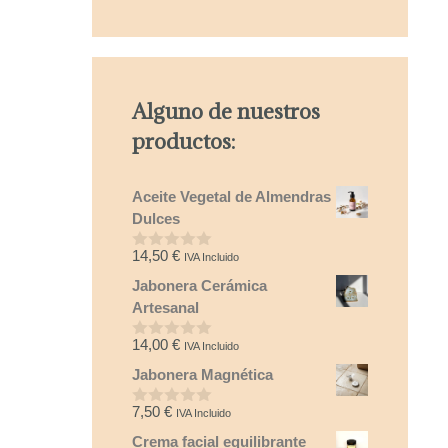
Alguno de nuestros
productos:
Aceite Vegetal de Almendras
Dulces
14,50
€
IVA Incluido
0
d
Jabonera Cerámica
e
5
Artesanal
14,00
€
IVA Incluido
0
d
Jabonera Magnética
e
5
7,50
€
IVA Incluido
0
d
Crema facial equilibrante
e