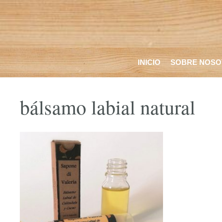
Saltar
al
contenido
INICIO
SOBRE NOSO
bálsamo labial natural