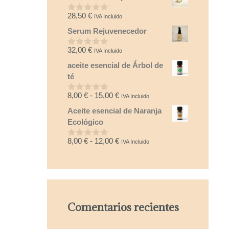
5
28,50
€
IVA Incluido
0
d
Serum Rejuvenecedor
e
5
32,00
€
IVA Incluido
0
d
aceite esencial de Árbol de
e
5
té
Rango
8,00
€
-
15,00
€
IVA Incluido
0
d
de
Aceite esencial de Naranja
e
precios:
5
Ecológico
desde
8,00 €
Rango
8,00
€
-
12,00
€
IVA Incluido
0
hasta
d
de
e
15,00 €
precios:
5
desde
8,00 €
hasta
Comentarios recientes
12,00 €