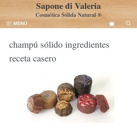
Sapone di Valeria
Saltar
al
Cosmética Sólida Natural ®
contenido
MENÚ
champú sólido ingredientes
receta casero