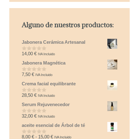
Alguno de nuestros productos:
Jabonera Cerámica Artesanal
14,00
€
IVA Incluido
0
d
Jabonera Magnética
e
5
7,50
€
IVA Incluido
0
d
Crema facial equilibrante
e
5
28,50
€
IVA Incluido
0
d
Serum Rejuvenecedor
e
5
32,00
€
IVA Incluido
0
d
aceite esencial de Árbol de té
e
5
Rango
8,00
€
-
15,00
€
IVA Incluido
0