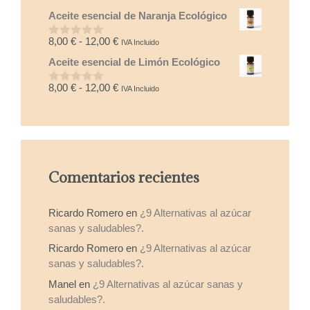
d
de
Aceite esencial de Naranja Ecológico
e
precios:
5
desde
Rango
8,00
€
-
12,00
€
IVA Incluido
0
8,00 €
d
de
Aceite esencial de Limón Ecológico
e
hasta
precios:
5
15,00 €
desde
Rango
8,00
€
-
12,00
€
IVA Incluido
0
8,00 €
d
de
e
hasta
precios:
5
12,00 €
desde
8,00 €
hasta
Comentarios recientes
12,00 €
Ricardo Romero
en
¿9 Alternativas al azúcar
sanas y saludables?.
Ricardo Romero
en
¿9 Alternativas al azúcar
sanas y saludables?.
Manel
en
¿9 Alternativas al azúcar sanas y
saludables?.