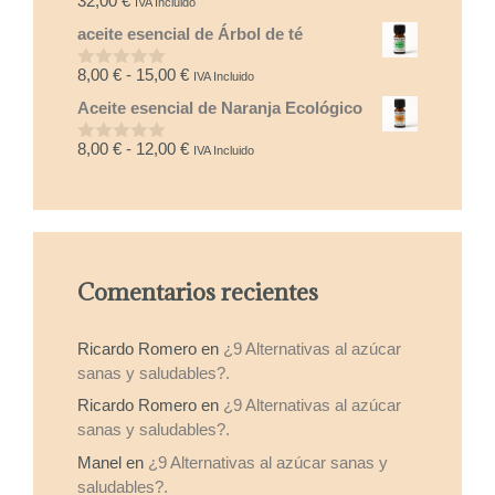
32,00
€
IVA Incluido
0
d
aceite esencial de Árbol de té
e
5
Rango
8,00
€
-
15,00
€
IVA Incluido
0
d
de
Aceite esencial de Naranja Ecológico
e
precios:
5
desde
Rango
8,00
€
-
12,00
€
IVA Incluido
0
8,00 €
d
de
e
hasta
precios:
5
15,00 €
desde
8,00 €
hasta
Comentarios recientes
12,00 €
Ricardo Romero
en
¿9 Alternativas al azúcar
sanas y saludables?.
Ricardo Romero
en
¿9 Alternativas al azúcar
sanas y saludables?.
Manel
en
¿9 Alternativas al azúcar sanas y
saludables?.