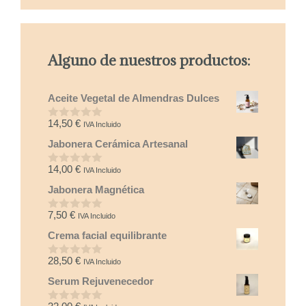
Alguno de nuestros productos:
Aceite Vegetal de Almendras Dulces
14,50
€
IVA Incluido
0
d
Jabonera Cerámica Artesanal
e
5
14,00
€
IVA Incluido
0
d
Jabonera Magnética
e
5
7,50
€
IVA Incluido
0
d
Crema facial equilibrante
e
5
28,50
€
IVA Incluido
0
d
Serum Rejuvenecedor
e
5