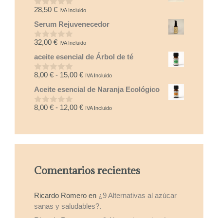
5
28,50
€
IVA Incluido
0
d
Serum Rejuvenecedor
e
5
32,00
€
IVA Incluido
0
d
aceite esencial de Árbol de té
e
5
Rango
8,00
€
-
15,00
€
IVA Incluido
0
d
de
Aceite esencial de Naranja Ecológico
e
precios:
5
desde
Rango
8,00
€
-
12,00
€
IVA Incluido
0
8,00 €
d
de
e
hasta
precios:
5
15,00 €
desde
8,00 €
hasta
Comentarios recientes
12,00 €
Ricardo Romero
en
¿9 Alternativas al azúcar
sanas y saludables?.