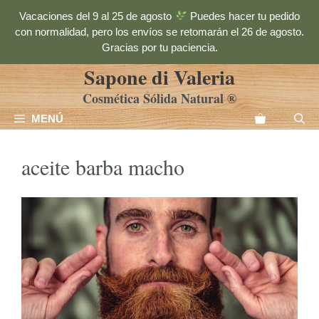
Saltar
Vacaciones del 9 al 25 de agosto
Puedes hacer tu pedido
al
con normalidad, pero los envíos se retomarán el 26 de agosto.
contenido
Gracias por tu paciencia.
Sapone di Valeria
Cosmética Sólida Natural ®
MENÚ
aceite barba macho