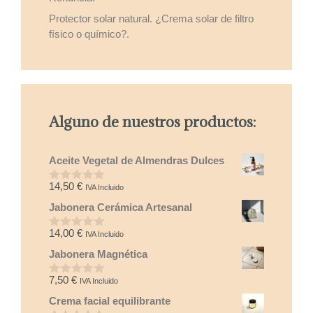
Protector solar natural. ¿Crema solar de filtro
físico o químico?.
Alguno de nuestros productos:
Aceite Vegetal de Almendras Dulces
14,50
€
IVA Incluido
0
d
Jabonera Cerámica Artesanal
e
5
14,00
€
IVA Incluido
0
d
Jabonera Magnética
e
5
7,50
€
IVA Incluido
0
d
Crema facial equilibrante
e