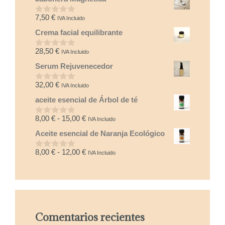
e
5
7,50
€
IVA Incluido
0
d
Crema facial equilibrante
e
5
28,50
€
IVA Incluido
0
d
Serum Rejuvenecedor
e
5
32,00
€
IVA Incluido
0
d
aceite esencial de Árbol de té
e
5
Rango
8,00
€
-
15,00
€
IVA Incluido
0
d
de
Aceite esencial de Naranja Ecológico
e
precios:
5
desde
Rango
8,00
€
-
12,00
€
IVA Incluido
0
8,00 €
d
de
e
hasta
precios:
5
15,00 €
desde
8,00 €
hasta
Comentarios recientes
12,00 €