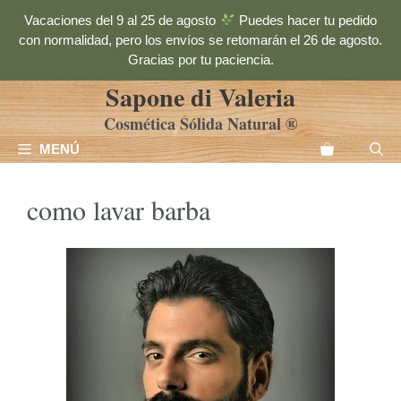
Saltar
Vacaciones del 9 al 25 de agosto
Puedes hacer tu pedido
al
con normalidad, pero los envíos se retomarán el 26 de agosto.
contenido
Gracias por tu paciencia.
Sapone di Valeria
Cosmética Sólida Natural ®
MENÚ
como lavar barba