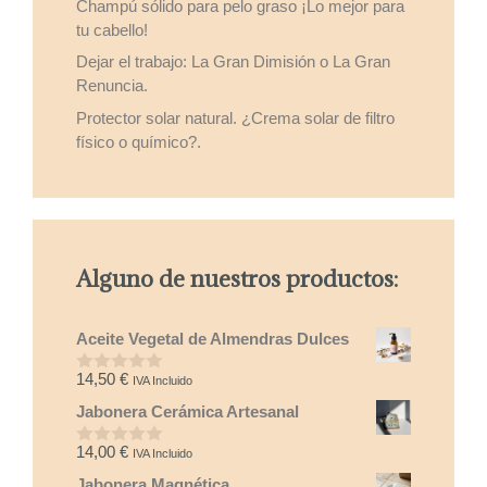
Champú sólido para pelo graso ¡Lo mejor para
tu cabello!
Dejar el trabajo: La Gran Dimisión o La Gran
Renuncia.
Protector solar natural. ¿Crema solar de filtro
físico o químico?.
Alguno de nuestros productos:
Aceite Vegetal de Almendras Dulces
14,50
€
IVA Incluido
0
d
Jabonera Cerámica Artesanal
e
5
14,00
€
IVA Incluido
0
d
Jabonera Magnética