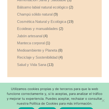
Bálsamo labial natural ecológico
(2)
Champú sólido natural
(9)
Cosmética Natural y Ecológica
(19)
Ecoideas y manualidades
(2)
Jabón artesanal
(4)
Manteca corporal
(1)
Medioambiente y Planeta
(8)
Reciclaje y Sostenibilidad
(4)
Salud y Vida Sana
(13)
Utilizamos cookies propias y de terceros para que la web
Copyright © 2026 Made with
by SaponediValeria - Todos los
funcione correctamente y, si lo aceptas, para analizar el tráfico
y mejorar tu experiencia. Puedes aceptar, rechazar o consultar
derechos reservados |
Aviso Legal
|
Politica de Privacidad
nuestra Política de Cookies para más información.