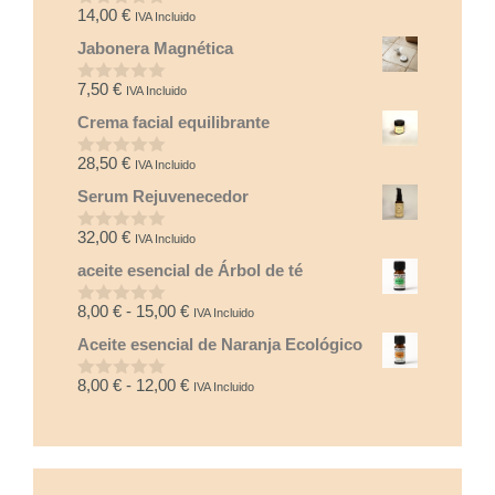
14,00
€
IVA Incluido
0
d
Jabonera Magnética
e
5
7,50
€
IVA Incluido
0
d
Crema facial equilibrante
e
5
28,50
€
IVA Incluido
0
d
Serum Rejuvenecedor
e
5
32,00
€
IVA Incluido
0
d
aceite esencial de Árbol de té
e
5
Rango
8,00
€
-
15,00
€
IVA Incluido
0
d
de
Aceite esencial de Naranja Ecológico
e
precios:
5
desde
Rango
8,00
€
-
12,00
€
IVA Incluido
0
8,00 €
d
de
e
hasta
precios:
5
15,00 €
desde
8,00 €