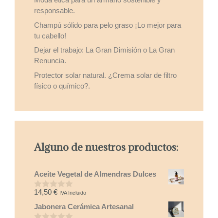
responsable.
Champú sólido para pelo graso ¡Lo mejor para
tu cabello!
Dejar el trabajo: La Gran Dimisión o La Gran
Renuncia.
Protector solar natural. ¿Crema solar de filtro
físico o químico?.
Alguno de nuestros productos:
Aceite Vegetal de Almendras Dulces
14,50
€
IVA Incluido
0
d
Jabonera Cerámica Artesanal
e
5