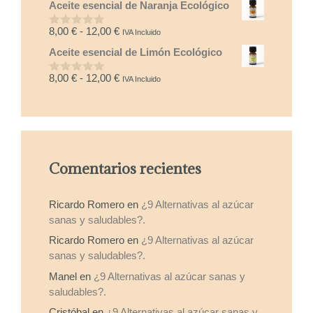
Aceite esencial de Naranja Ecológico
e
precios:
5
desde
Rango
8,00
€
-
12,00
€
IVA Incluido
0
8,00 €
d
de
Aceite esencial de Limón Ecológico
e
hasta
precios:
5
15,00 €
desde
Rango
8,00
€
-
12,00
€
IVA Incluido
0
8,00 €
d
de
e
hasta
precios:
5
12,00 €
desde
8,00 €
hasta
Comentarios recientes
12,00 €
Ricardo Romero
en
¿9 Alternativas al azúcar
sanas y saludables?.
Ricardo Romero
en
¿9 Alternativas al azúcar
sanas y saludables?.
Manel
en
¿9 Alternativas al azúcar sanas y
saludables?.
Cristóbal
en
¿9 Alternativas al azúcar sanas y