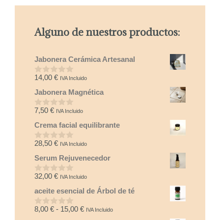
Alguno de nuestros productos:
Jabonera Cerámica Artesanal
14,00
€
IVA Incluido
0
d
Jabonera Magnética
e
5
7,50
€
IVA Incluido
0
d
Crema facial equilibrante
e
5
28,50
€
IVA Incluido
0
d
Serum Rejuvenecedor
e
5
32,00
€
IVA Incluido
0
d
aceite esencial de Árbol de té
e
5
Rango
8,00
€
-
15,00
€
IVA Incluido
0
d
de