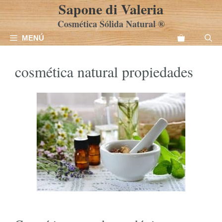
Sapone di Valeria
Saltar
al
Cosmética Sólida Natural ®
contenido
MENÚ
cosmética natural propiedades