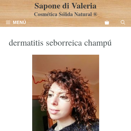
Sapone di Valeria
Saltar
al
Cosmética Sólida Natural ®
contenido
MENÚ
dermatitis seborreica champú