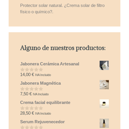
Protector solar natural. ¿Crema solar de filtro
físico o químico?.
Alguno de nuestros productos:
Jabonera Cerámica Artesanal
14,00
€
IVA Incluido
0
d
Jabonera Magnética
e
5
7,50
€
IVA Incluido
0
d
Crema facial equilibrante
e
5
28,50
€
IVA Incluido
0
d
Serum Rejuvenecedor
e
5