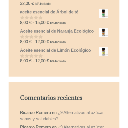
32,00
€
IVA Incluido
0
d
aceite esencial de Árbol de té
e
5
Rango
8,00
€
-
15,00
€
IVA Incluido
0
d
de
Aceite esencial de Naranja Ecológico
e
precios:
5
desde
Rango
8,00
€
-
12,00
€
IVA Incluido
0
8,00 €
d
de
Aceite esencial de Limón Ecológico
e
hasta
precios:
5
15,00 €
desde
Rango
8,00
€
-
12,00
€
IVA Incluido
0
8,00 €
d
de
e
hasta
precios:
5
12,00 €
desde
8,00 €
hasta
Comentarios recientes
12,00 €
Ricardo Romero
en
¿9 Alternativas al azúcar
sanas y saludables?.
Ricardo Romero
en
¿9 Alternativas al azúcar