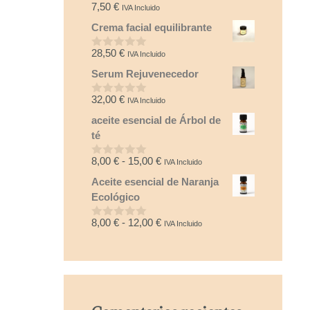
7,50
€
IVA Incluido
0
d
Crema facial equilibrante
e
5
28,50
€
IVA Incluido
0
d
Serum Rejuvenecedor
e
5
32,00
€
IVA Incluido
0
d
aceite esencial de Árbol de
e
5
té
Rango
8,00
€
-
15,00
€
IVA Incluido
0
d
de
Aceite esencial de Naranja
e
precios:
5
Ecológico
desde
8,00 €
Rango
8,00
€
-
12,00
€
IVA Incluido
0
hasta
d
de
e
15,00 €
precios:
5
desde
8,00 €
hasta