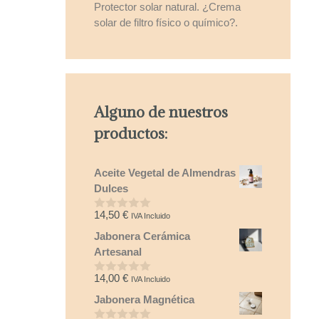
Protector solar natural. ¿Crema
solar de filtro físico o químico?.
Alguno de nuestros
productos:
Aceite Vegetal de Almendras
Dulces
14,50
€
IVA Incluido
0
d
Jabonera Cerámica
e
5
Artesanal
14,00
€
IVA Incluido
0
d
Jabonera Magnética
e
5