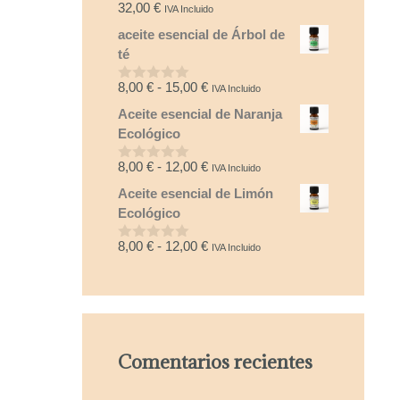
32,00
€
IVA Incluido
0
d
aceite esencial de Árbol de
e
5
té
Rango
8,00
€
-
15,00
€
IVA Incluido
0
d
de
Aceite esencial de Naranja
e
precios:
5
Ecológico
desde
8,00 €
Rango
8,00
€
-
12,00
€
IVA Incluido
0
hasta
d
de
Aceite esencial de Limón
e
15,00 €
precios:
5
Ecológico
desde
8,00 €
Rango
8,00
€
-
12,00
€
IVA Incluido
0
hasta
d
de
e
12,00 €
precios:
5
desde
8,00 €
hasta
Comentarios recientes
12,00 €