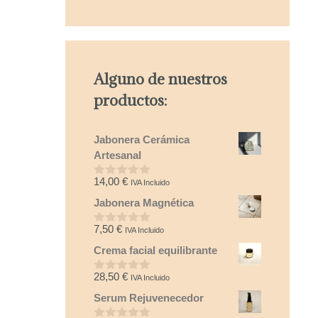
Alguno de nuestros
productos:
Jabonera Cerámica
Artesanal
14,00
€
IVA Incluido
0
d
Jabonera Magnética
e
5
7,50
€
IVA Incluido
0
d
Crema facial equilibrante
e
5
28,50
€
IVA Incluido
0
d
Serum Rejuvenecedor
e
5