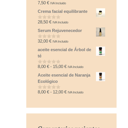
7,50
€
IVA Incluido
0
d
Crema facial equilibrante
e
5
28,50
€
IVA Incluido
0
d
Serum Rejuvenecedor
e
5
32,00
€
IVA Incluido
0
d
aceite esencial de Árbol de
e
5
té
Rango
8,00
€
-
15,00
€
IVA Incluido
0
d
de
Aceite esencial de Naranja
e
precios:
5
Ecológico
desde
8,00 €
Rango
8,00
€
-
12,00
€
IVA Incluido
0
hasta
d
de
e
15,00 €
precios:
5
desde
8,00 €
hasta