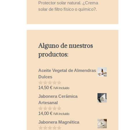
Protector solar natural. ¿Crema
solar de filtro físico o químico?.
Alguno de nuestros
productos:
Aceite Vegetal de Almendras
Dulces
14,50
€
IVA Incluido
0
d
Jabonera Cerámica
e
5
Artesanal
14,00
€
IVA Incluido
0
d
Jabonera Magnética
e
5