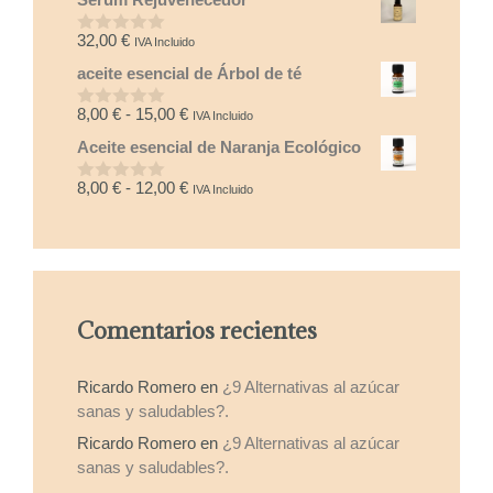
e
5
32,00
€
IVA Incluido
0
d
aceite esencial de Árbol de té
e
5
Rango
8,00
€
-
15,00
€
IVA Incluido
0
d
de
Aceite esencial de Naranja Ecológico
e
precios:
5
desde
Rango
8,00
€
-
12,00
€
IVA Incluido
0
8,00 €
d
de
e
hasta
precios:
5
15,00 €
desde
8,00 €
hasta
Comentarios recientes
12,00 €
Ricardo Romero
en
¿9 Alternativas al azúcar
sanas y saludables?.
Ricardo Romero
en
¿9 Alternativas al azúcar
sanas y saludables?.