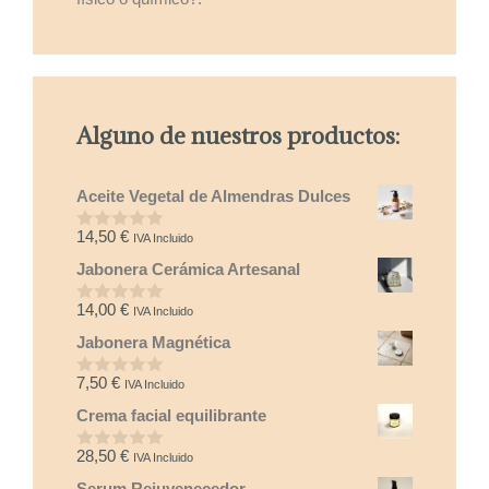
Alguno de nuestros productos:
Aceite Vegetal de Almendras Dulces
14,50
€
IVA Incluido
0
d
Jabonera Cerámica Artesanal
e
5
14,00
€
IVA Incluido
0
d
Jabonera Magnética
e
5
7,50
€
IVA Incluido
0
d
Crema facial equilibrante
e
5
28,50
€
IVA Incluido
0
d
Serum Rejuvenecedor