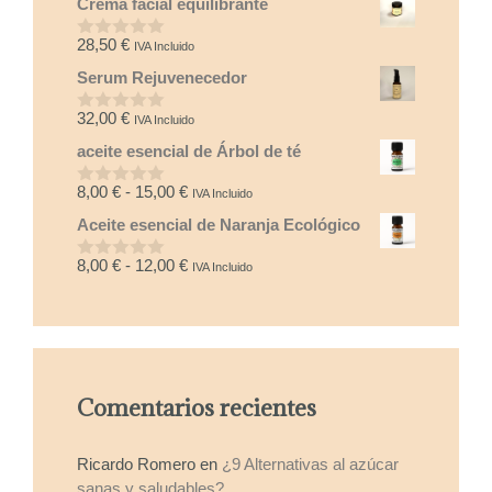
Crema facial equilibrante
e
5
28,50
€
IVA Incluido
0
d
Serum Rejuvenecedor
e
5
32,00
€
IVA Incluido
0
d
aceite esencial de Árbol de té
e
5
Rango
8,00
€
-
15,00
€
IVA Incluido
0
d
de
Aceite esencial de Naranja Ecológico
e
precios:
5
desde
Rango
8,00
€
-
12,00
€
IVA Incluido
0
8,00 €
d
de
e
hasta
precios:
5
15,00 €
desde
8,00 €
hasta
Comentarios recientes
12,00 €
Ricardo Romero
en
¿9 Alternativas al azúcar
sanas y saludables?.