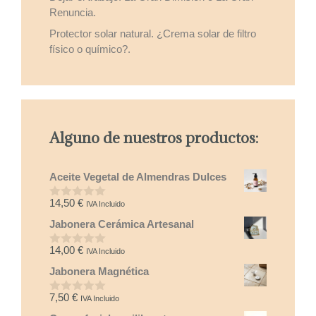
Renuncia.
Protector solar natural. ¿Crema solar de filtro
físico o químico?.
Alguno de nuestros productos:
Aceite Vegetal de Almendras Dulces
14,50
€
IVA Incluido
0
d
Jabonera Cerámica Artesanal
e
5
14,00
€
IVA Incluido
0
d
Jabonera Magnética
e
5
7,50
€
IVA Incluido
0
d