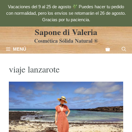
Saltar
Vacaciones del 9 al 25 de agosto
Puedes hacer tu pedido
al
con normalidad, pero los envíos se retomarán el 26 de agosto.
contenido
Gracias por tu paciencia.
Sapone di Valeria
Cosmética Sólida Natural ®
MENÚ
viaje lanzarote