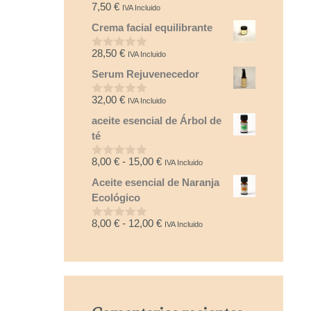
7,50
€
IVA Incluido
0
d
Crema facial equilibrante
e
5
28,50
€
IVA Incluido
0
d
Serum Rejuvenecedor
e
5
32,00
€
IVA Incluido
0
d
aceite esencial de Árbol de
e
5
té
Rango
8,00
€
-
15,00
€
IVA Incluido
0
d
de
Aceite esencial de Naranja
e
precios:
5
Ecológico
desde
8,00 €
Rango
8,00
€
-
12,00
€
IVA Incluido
0
hasta
d
de
e
15,00 €
precios:
5
desde
8,00 €
hasta