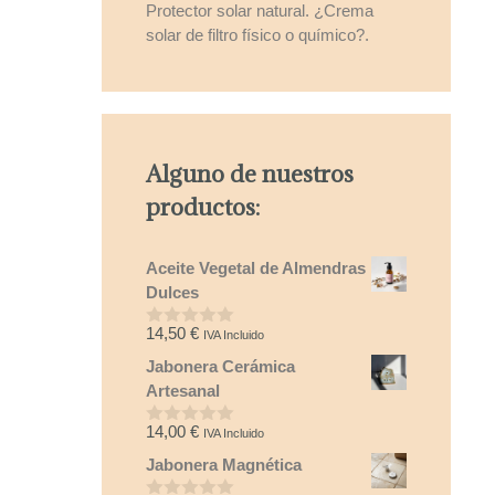
Protector solar natural. ¿Crema
solar de filtro físico o químico?.
Alguno de nuestros
productos:
Aceite Vegetal de Almendras
Dulces
14,50
€
IVA Incluido
0
d
Jabonera Cerámica
e
5
Artesanal
14,00
€
IVA Incluido
0
d
Jabonera Magnética
e
5