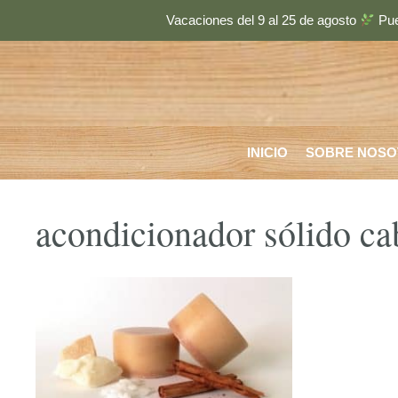
Saltar
Vacaciones del 9 al 25 de agosto
Pue
al
contenido
INICIO
SOBRE NOSO
acondicionador sólido cab