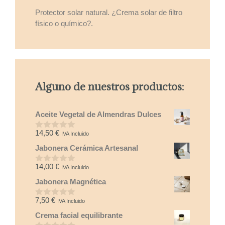
Protector solar natural. ¿Crema solar de filtro
físico o químico?.
Alguno de nuestros productos:
Aceite Vegetal de Almendras Dulces
14,50
€
IVA Incluido
0
d
Jabonera Cerámica Artesanal
e
5
14,00
€
IVA Incluido
0
d
Jabonera Magnética
e
5
7,50
€
IVA Incluido
0
d
Crema facial equilibrante
e
5