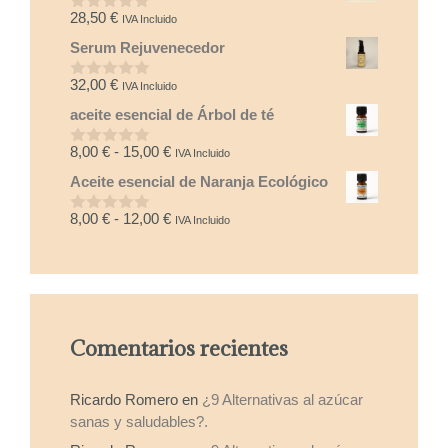
28,50
€
IVA Incluido
0
d
Serum Rejuvenecedor
e
5
32,00
€
IVA Incluido
0
d
aceite esencial de Árbol de té
e
5
Rango
8,00
€
-
15,00
€
IVA Incluido
0
d
de
Aceite esencial de Naranja Ecológico
e
precios:
5
desde
Rango
8,00
€
-
12,00
€
IVA Incluido
0
8,00 €
d
de
e
hasta
precios:
5
15,00 €
desde
8,00 €
hasta
Comentarios recientes
12,00 €
Ricardo Romero
en
¿9 Alternativas al azúcar
sanas y saludables?.