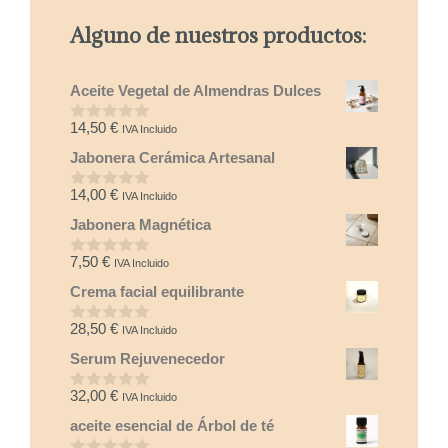
Alguno de nuestros productos:
Aceite Vegetal de Almendras Dulces
14,50
€
IVA Incluido
0
d
Jabonera Cerámica Artesanal
e
5
14,00
€
IVA Incluido
0
d
Jabonera Magnética
e
5
7,50
€
IVA Incluido
0
d
Crema facial equilibrante
e
5
28,50
€
IVA Incluido
0
d
Serum Rejuvenecedor
e
5
32,00
€
IVA Incluido
0
d
aceite esencial de Árbol de té
e
5