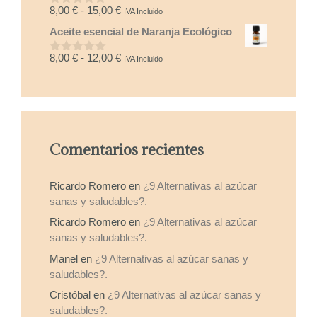
Rango
8,00
€
-
15,00
€
IVA Incluido
0
d
de
Aceite esencial de Naranja Ecológico
e
precios:
5
desde
Rango
8,00
€
-
12,00
€
IVA Incluido
0
8,00 €
d
de
e
hasta
precios:
5
15,00 €
desde
8,00 €
hasta
Comentarios recientes
12,00 €
Ricardo Romero
en
¿9 Alternativas al azúcar
sanas y saludables?.
Ricardo Romero
en
¿9 Alternativas al azúcar
sanas y saludables?.
Manel
en
¿9 Alternativas al azúcar sanas y
saludables?.
Cristóbal
en
¿9 Alternativas al azúcar sanas y
saludables?.