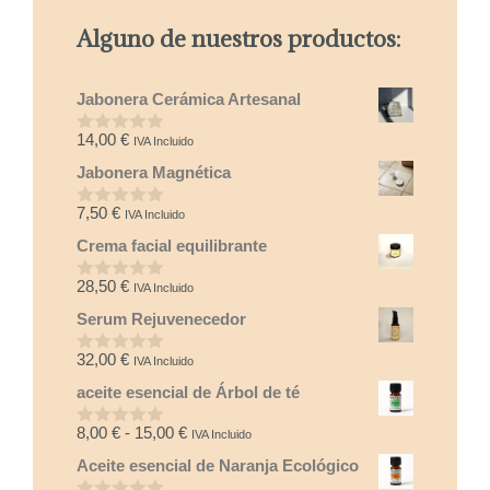
Alguno de nuestros productos:
Jabonera Cerámica Artesanal
14,00
€
IVA Incluido
0
d
Jabonera Magnética
e
5
7,50
€
IVA Incluido
0
d
Crema facial equilibrante
e
5
28,50
€
IVA Incluido
0
d
Serum Rejuvenecedor
e
5
32,00
€
IVA Incluido
0
d
aceite esencial de Árbol de té
e
5
Rango
8,00
€
-
15,00
€
IVA Incluido
0
d
de
Aceite esencial de Naranja Ecológico
e
precios:
5