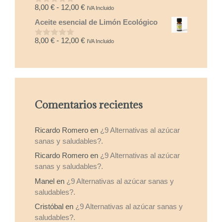
desde
Rango
8,00
€
-
12,00
€
IVA Incluido
0
8,00 €
d
de
Aceite esencial de Limón Ecológico
e
hasta
precios:
5
15,00 €
desde
Rango
8,00
€
-
12,00
€
IVA Incluido
0
8,00 €
d
de
e
hasta
precios:
5
12,00 €
desde
8,00 €
hasta
Comentarios recientes
12,00 €
Ricardo Romero
en
¿9 Alternativas al azúcar
sanas y saludables?.
Ricardo Romero
en
¿9 Alternativas al azúcar
sanas y saludables?.
Manel
en
¿9 Alternativas al azúcar sanas y
saludables?.
Cristóbal
en
¿9 Alternativas al azúcar sanas y
saludables?.