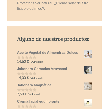
Protector solar natural. ¿Crema solar de filtro
físico o químico?.
Alguno de nuestros productos:
Aceite Vegetal de Almendras Dulces
14,50
€
IVA Incluido
0
d
Jabonera Cerámica Artesanal
e
5
14,00
€
IVA Incluido
0
d
Jabonera Magnética
e
5
7,50
€
IVA Incluido
0
d
Crema facial equilibrante
e
5