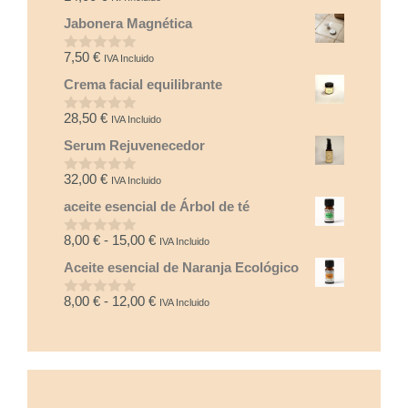
d
Jabonera Magnética
e
5
7,50
€
IVA Incluido
0
d
Crema facial equilibrante
e
5
28,50
€
IVA Incluido
0
d
Serum Rejuvenecedor
e
5
32,00
€
IVA Incluido
0
d
aceite esencial de Árbol de té
e
5
Rango
8,00
€
-
15,00
€
IVA Incluido
0
d
de
Aceite esencial de Naranja Ecológico
e
precios:
5
desde
Rango
8,00
€
-
12,00
€
IVA Incluido
0
8,00 €
d
de
e
hasta
precios:
5
15,00 €
desde
8,00 €
hasta