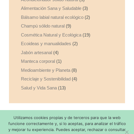
Alimentación Sana y Saludable
(3)
Bálsamo labial natural ecológico
(2)
Champú sólido natural
(9)
Cosmética Natural y Ecológica
(19)
Ecoideas y manualidades
(2)
Jabón artesanal
(4)
Manteca corporal
(1)
Medioambiente y Planeta
(8)
Reciclaje y Sostenibilidad
(4)
Salud y Vida Sana
(13)
Utilizamos cookies propias y de terceros para que la web
Copyright © 2026 Made with
by SaponediValeria - Todos los
funcione correctamente y, si lo aceptas, para analizar el tráfico
y mejorar tu experiencia. Puedes aceptar, rechazar o consultar
derechos reservados |
Aviso Legal
|
Politica de Privacidad