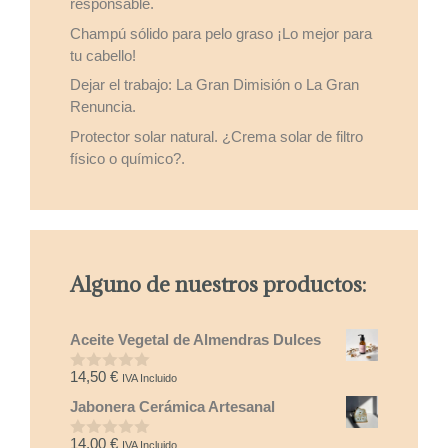
responsable.
Champú sólido para pelo graso ¡Lo mejor para
tu cabello!
Dejar el trabajo: La Gran Dimisión o La Gran
Renuncia.
Protector solar natural. ¿Crema solar de filtro
físico o químico?.
Alguno de nuestros productos:
Aceite Vegetal de Almendras Dulces
14,50
€
IVA Incluido
0
d
Jabonera Cerámica Artesanal
e
5
14,00
€
IVA Incluido
0