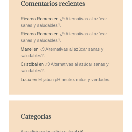
Comentarios recientes
12,00 €
Ricardo Romero
en
¿9 Alternativas al azúcar
sanas y saludables?.
Ricardo Romero
en
¿9 Alternativas al azúcar
sanas y saludables?.
Manel
en
¿9 Alternativas al azúcar sanas y
saludables?.
Cristóbal
en
¿9 Alternativas al azúcar sanas y
saludables?.
Lucía
en
El jabón pH neutro: mitos y verdades.
Categorías
Acondicionador sólido natural
(5)