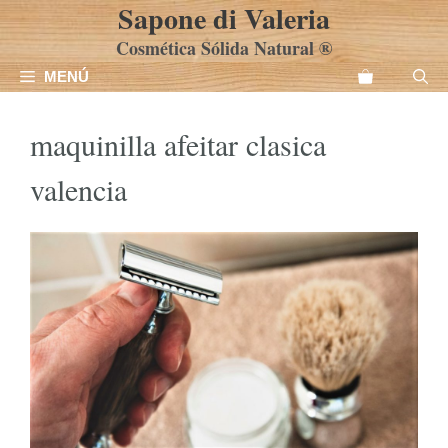
Sapone di Valeria
Saltar
al
Cosmética Sólida Natural ®
contenido
MENÚ
maquinilla afeitar clasica
valencia