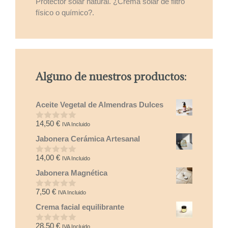
Protector solar natural. ¿Crema solar de filtro
físico o químico?.
Alguno de nuestros productos:
Aceite Vegetal de Almendras Dulces
14,50
€
IVA Incluido
0
d
Jabonera Cerámica Artesanal
e
5
14,00
€
IVA Incluido
0
d
Jabonera Magnética
e
5
7,50
€
IVA Incluido
0
d
Crema facial equilibrante
e
5
28,50
€
IVA Incluido
0