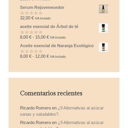
d
Serum Rejuvenecedor
e
5
32,00
€
IVA Incluido
0
d
aceite esencial de Árbol de té
e
5
Rango
8,00
€
-
15,00
€
IVA Incluido
0
d
de
Aceite esencial de Naranja Ecológico
e
precios:
5
desde
Rango
8,00
€
-
12,00
€
IVA Incluido
0
8,00 €
d
de
e
hasta
precios:
5
15,00 €
desde
8,00 €
hasta
Comentarios recientes
12,00 €
Ricardo Romero
en
¿9 Alternativas al azúcar
sanas y saludables?.
Ricardo Romero
en
¿9 Alternativas al azúcar