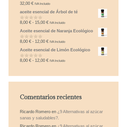
32,00
€
IVA Incluido
0
d
aceite esencial de Árbol de té
e
5
Rango
8,00
€
-
15,00
€
IVA Incluido
0
d
de
Aceite esencial de Naranja Ecológico
e
precios:
5
desde
Rango
8,00
€
-
12,00
€
IVA Incluido
0
8,00 €
d
de
Aceite esencial de Limón Ecológico
e
hasta
precios:
5
15,00 €
desde
Rango
8,00
€
-
12,00
€
IVA Incluido
0
8,00 €
d
de
e
hasta
precios:
5
12,00 €
desde
8,00 €
hasta
Comentarios recientes
12,00 €
Ricardo Romero
en
¿9 Alternativas al azúcar
sanas y saludables?.
Ricardo Romero
en
¿9 Alternativas al azúcar