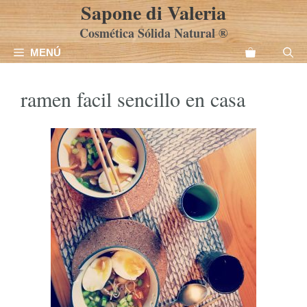
Sapone di Valeria
Saltar
al
Cosmética Sólida Natural ®
contenido
MENÚ
ramen facil sencillo en casa