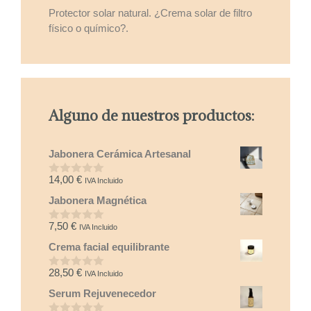
Protector solar natural. ¿Crema solar de filtro
físico o químico?.
Alguno de nuestros productos:
Jabonera Cerámica Artesanal
14,00
€
IVA Incluido
0
d
Jabonera Magnética
e
5
7,50
€
IVA Incluido
0
d
Crema facial equilibrante
e
5
28,50
€
IVA Incluido
0
d
Serum Rejuvenecedor
e
5